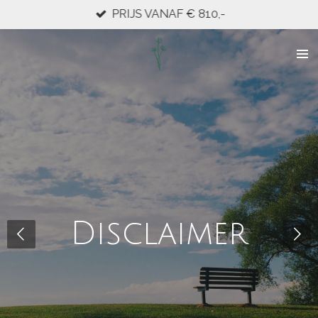
PRIJS VANAF € 810,-
Ga
direct
naar
de
hoofdinhoud
Disclaimer