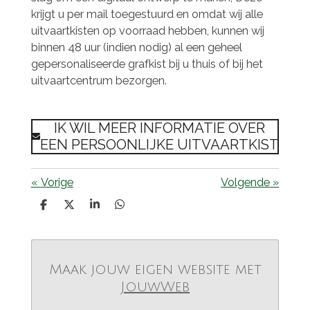
krijgt u per mail toegestuurd en omdat wij alle
uitvaartkisten op voorraad hebben, kunnen wij
binnen 48 uur (indien nodig) al een geheel
gepersonaliseerde grafkist bij u thuis of bij het
uitvaartcentrum bezorgen.
IK WIL MEER INFORMATIE OVER
EEN PERSOONLIJKE UITVAARTKIST
«
Vorige
Volgende
»
D
D
S
D
e
e
h
e
l
e
a
l
e
l
r
e
n
e
n
Maak jouw eigen website met
JouwWeb