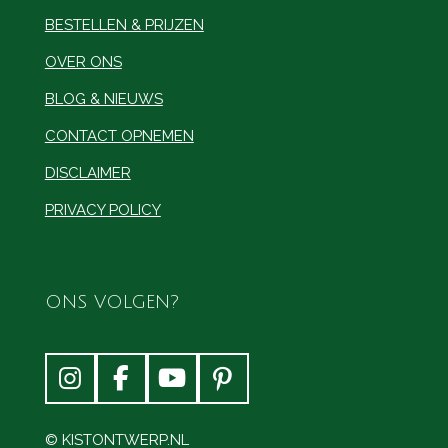
BESTELLEN & PRIJZEN
OVER ONS
BLOG & NIEUWS
CONTACT OPNEMEN
DISCLAIMER
PRIVACY POLICY
ONS VOLGEN?
I
F
Y
P
n
a
o
i
s
c
u
n
© KISTONTWERP.NL